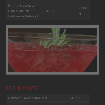
Primitivo Leonetti -
6,80
Puglia / Italien
0,25 l
€
tiefdunkles Rubinrot
EDELBRÄNDE
Badischer Topinambur 2 cl
3,20 €