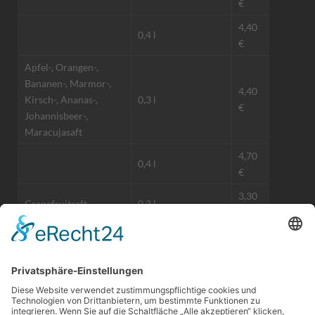
€
4,40
0,4 l
€
Apfel-, Orangen-,
Bananen-, Marmor-,
4,40
Kirsch-, Ananas-,
0,3 l
€
Johannisbeer-,
Maracujasaft
4,70
0,4 l
€
3,30
Grapefruitsaft
0,3 l
€
frisch gepresster
7,20
0,25 l
Orangensaft
€
4,10
Tomatensaft
0,2 l
€