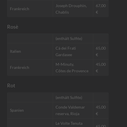
Joseph Drouphin,
67,00
Frankreich
Chablis
€
Rosè
(enthält Sulfite)
Cà dei Frati
65,00
Italien
Gardasee
€
M-Minuty,
45,00
Frankreich
Côtes de Provence
€
Rot
(enthält Sulfite)
Conde Valdemar
45,00
Spanien
reserva, Rioja
€
Le Volte Tenuta
65,00