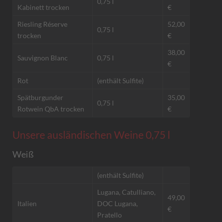
0,75 l
Kabinett trocken
€
Riesling Réserve
52,00
0,75 l
trocken
€
38,00
Sauvignon Blanc
0,75 l
€
Rot
(enthält Sulfite)
Spätburgunder
35,00
0,75 l
Rotwein QbA trocken
€
Unsere ausländischen Weine 0,75 l
Weiß
(enthält Sulfite)
Lugana, Catulliano,
49,00
Italien
DOC Lugana,
€
Pratello