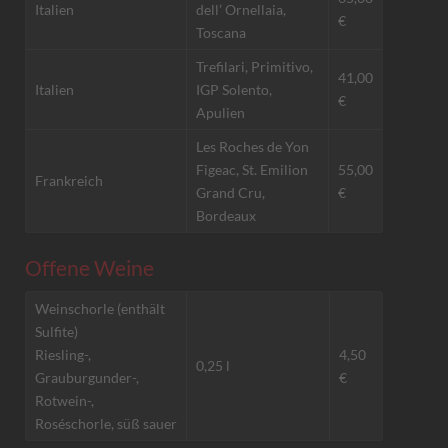
Italien
dell’ Ornellaia,
€
Toscana
Trefilari, Primitivo,
41,00
Italien
IGP Solento,
€
Apulien
Les Roches de Yon
Figeac, St. Emilion
55,00
Frankreich
Grand Cru,
€
Bordeaux
Offene Weine
Weinschorle (enthält
Sulfite)
Riesling-,
4,50
0,25 l
Grauburgunder-,
€
Rotwein-,
Roséschorle, süß sauer