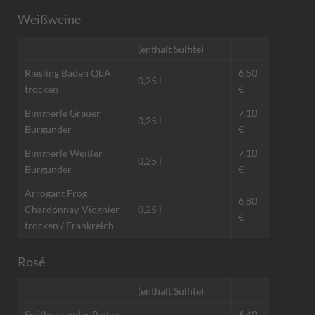
Weißweine
(enthält Sulfite)
Riesling Baden QbA
6,50
0,25 l
trocken
€
Bimmerle Grauer
7,10
0,25 l
Burgunder
€
Bimmerle Weißer
7,10
0,25 l
Burgunder
€
Arrogant Frog
6,80
Chardonnay-Viognier
0,25 l
€
trocken / Frankreich
Rosé
(enthält Sulfite)
Spätburgunder Baden,
6,40