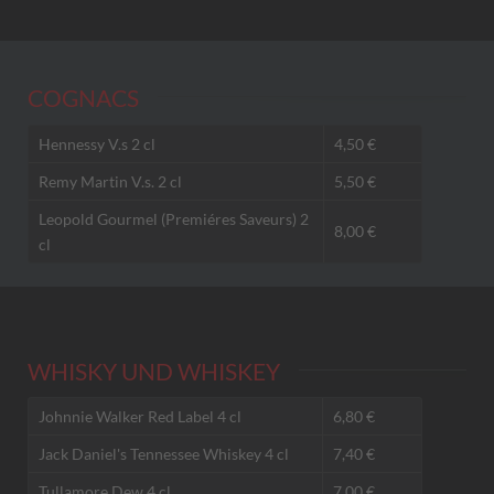
COGNACS
Hennessy V.s 2 cl
4,50 €
Remy Martin V.s. 2 cl
5,50 €
Leopold Gourmel (Premiéres Saveurs) 2
8,00 €
cl
WHISKY UND WHISKEY
Johnnie Walker Red Label 4 cl
6,80 €
Jack Daniel's Tennessee Whiskey 4 cl
7,40 €
Tullamore Dew 4 cl
7,00 €