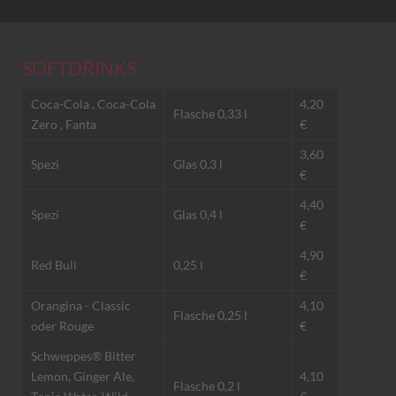
SOFTDRINKS
Coca-Cola , Coca-Cola
4,20
Flasche 0,33 l
Zero , Fanta
€
3,60
Spezi
Glas 0,3 l
€
4,40
Spezi
Glas 0,4 l
€
4,90
Red Bull
0,25 l
€
Orangina - Classic
4,10
Flasche 0,25 l
oder Rouge
€
Schweppes® Bitter
Lemon, Ginger Ale,
4,10
Flasche 0,2 l