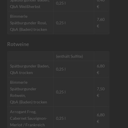
0,25 l
QbA Weißherbst
€
Bimmerle
7,60
Spätburgunder Rosé,
0,25 l
€
QbA (Baden) trocken
Rotweine
(enthält Sulfite)
Spätburgunder Baden,
6,80
0,25 l
QbA trocken
€
Bimmerle
Spätburgunder
7,50
0,25 l
Rotwein,
€
QbA (Baden) trocken
Arrogant Frog,
6,80
Cabernet Sauvignon-
0,25 l
€
Merlot / Frankreich