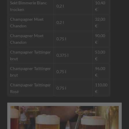
Sekt Bimmerle Blanc
10,40
0,2 l
trocken
€
Champagner Moet
32,00
0,2 l
Chandon
€
Champagner Moet
90,00
0,75 l
Chandon
€
Champagner Taittinger
53,00
0,375 l
brut
€
Champagner Taittinger
96,00
0,75 l
brut
€
Champagner Taittinger
110,00
0,75 l
Rosé
€